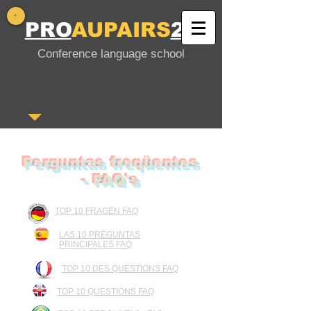
PRO
AUPAIRS
24
Conference language school
Perguntas freqüentes
- FAQ's
TOP 10 FRAGEN FAQ
LAS 10 PREGUNTAS
PRINCIPALES FAQ
TOP 10 DES QUESTIONS FAQ
TOP 10 QUESTIONS FAQ