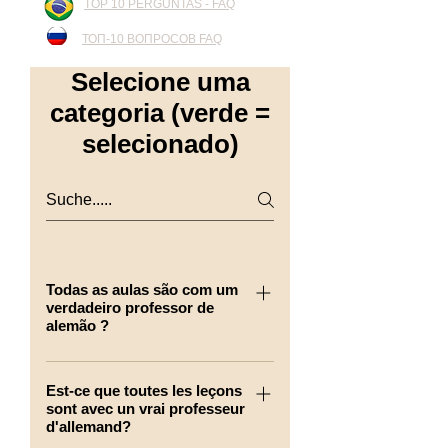
TOP 10 PERGUNTAS - FAQ
ТОП-10 ВОПРОСОВ FAQ
Selecione uma
categoria (verde =
selecionado)
Todas as aulas são com um
verdadeiro professor de
alemão ?
Sim, No Poraupairs24.com não
há nada mais do que aulas com
Est-ce que toutes les leçons
sont avec un vrai professeur
um professor nativo de alemão
d'allemand?
de verdade e com seus